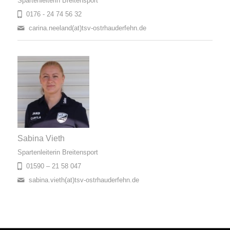
Spartenleiterin Breitensport
0176 - 24 74 56 32
carina.neeland(at)tsv-ostrhauderfehn.de
Sabina Vieth
Spartenleiterin Breitensport
01590 – 21 58 047
sabina.vieth(at)tsv-ostrhauderfehn.de