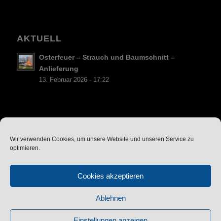
AKTUELL
Osterfeuer – Strauch und Baumschnitt –
Anlieferung
13. Februar 2026 - 17:22
Datenschutz
Wir verwenden Cookies, um unsere Website und unseren Service zu
optimieren.
Cookie-Richtlinie (EU)
Vereinssatzung
Cookies akzeptieren
Impressum
Ablehnen
Einstellungen anzeigen