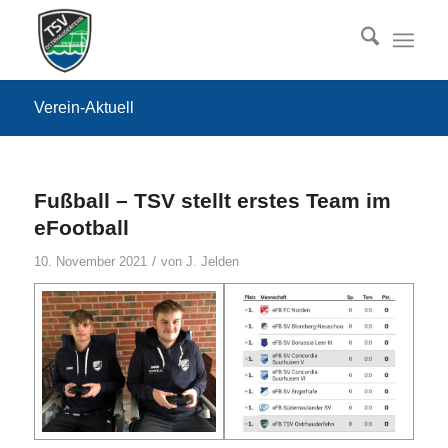
Verein-Aktuell
Fußball – TSV stellt erstes Team im
eFootball
/
10. November 2021
von
J. Jelden