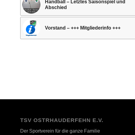
Handball – Letztes Saisonspiel und
Abschied
Vorstand – +++ Mitgliederinfo +++
TSV OSTRHAUDERFEHN E.V.
Der Sportverein für die ganze Familie