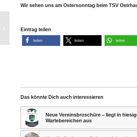
Wir sehen uns am Ostersonntag beim TSV Ostrha
Fußball – E-Jugend
begeht
Eintrag teilen
Saisonanfangsfeier
2023
teilen
teilen
teilen
Das könnte Dich auch interessieren
Neue Vereinsbroschüre – liegt in hiesi
Wartebereichen aus