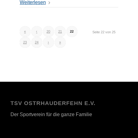
Weiterlesen
«
‹
20
21
22
Seite 22 von 25
23
24
›
»
TSV OSTRHAUDERFEHN E.V.
Der Sportverein für die ganze Familie