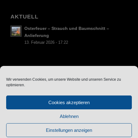
AKTUELL
Osterfeuer – Strauch und Baumschnitt –
Anlieferung
13. Februar 2026 - 17:22
Datenschutz
Wir verwenden Cookies, um unsere Website und unseren Service zu
optimieren.
Cookie-Richtlinie (EU)
Vereinssatzung
Cookies akzeptieren
Impressum
Ablehnen
Einstellungen anzeigen